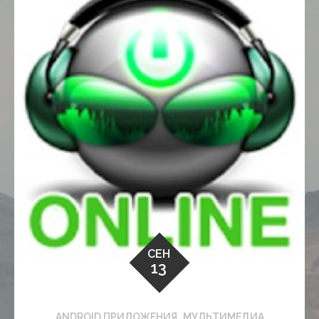
http://ka
zakh.orgf
ree.com/
category
СЕН
/android
13
_apps/%
D0%BC%
D1%83%
,
ANDROID ПРИЛОЖЕНИЯ
МУЛЬТИМЕДИА