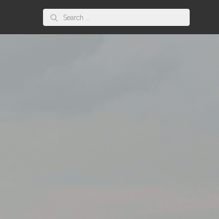
Search
for: