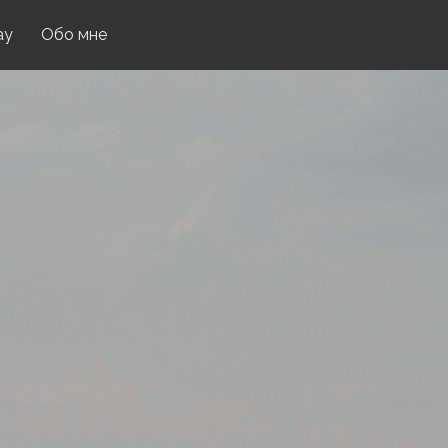
ay
Обо мне