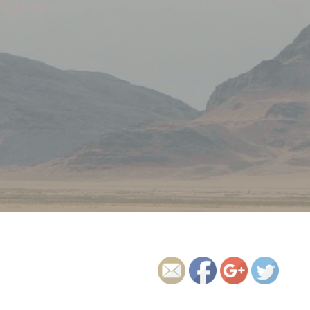
http://ka
zakh.orgf
ree.com/
tag/%D0
%BA%D0
%B0%D0
%BB%D0
%BC%D1
%8B%D0
%BA%D0
%B8%D1
%8F">