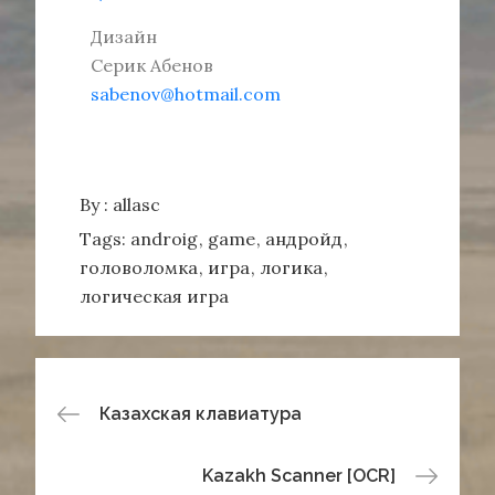
Дизайн
Серик Абенов
sabenov@hotmail.com
By :
allasc
Tags:
androig
game
андройд
головоломка
игра
логика
логическая игра
Навигация
Казахская клавиатура
по
Kazakh Scanner [OCR]