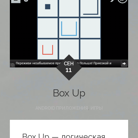
СЕН
11
Box Up
,
ANDROID ПРИЛОЖЕНИЯ
ИГРЫ
Box Up — логическая