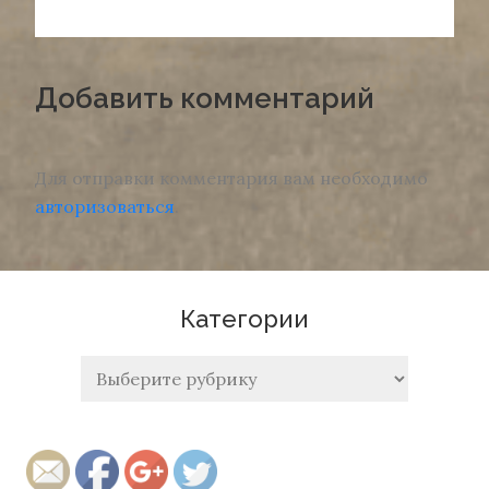
записям
Добавить комментарий
Для отправки комментария вам необходимо
авторизоваться
.
Категории
http://ka
zakh.orgf
Категории
ree.com/
box-up">